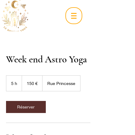
Week end Astro Yoga
150
euros
5 h
5
150 €
Rue Princesse
h
Réserver